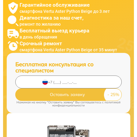
Гарантийное обслуживание
смартфона Vertu Aster Python Beige до 3 лет
Диагностика за наш счет,
ремонт по желанию
Бесплатный выезд курьера
в день обращения
Срочный ремонт
смартфона Vertu Aster Python Beige от 35 минут
Бесплатная консультация со
специалистом
Оставить заявку
Нажимая на кнопку "Оставить заявку" Вы соглашаетесь c
политикой
конфиденциальности