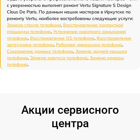
с уверенностью выполнят ремонт Vertu Signature S Design
Clous De Paris. По данным наших мастеров в Иркутске по
ремонту Vertu, наиболее востребованы следующие услуги:
Замена стекла телефона
,
Восстановление контактной
площадки телефона
,
Устранение короткого замыкания
телефона
,
Восстановление OS телефона
,
Восстановление
загрузчика телефона
,
Реболинг микросхем телефона
,
Сохранение данных телефона
,
Замена задней крышки
телефона
,
Замена корпуса телефона
,
Замена камеры
телефона
.
Акции сервисного
центра