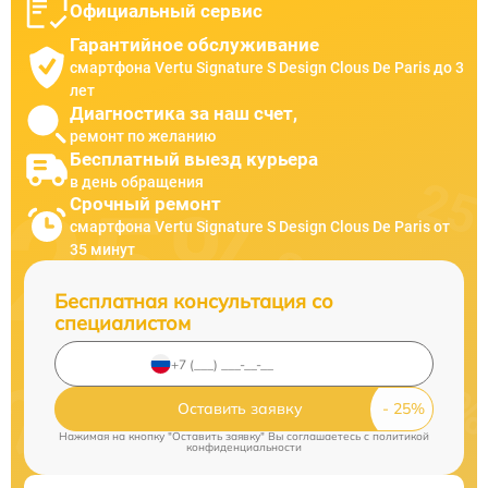
Официальный сервис
Гарантийное обслуживание
смартфона Vertu Signature S Design Clous De Paris до 3
лет
Диагностика за наш счет,
ремонт по желанию
Бесплатный выезд курьера
в день обращения
Срочный ремонт
смартфона Vertu Signature S Design Clous De Paris от
35 минут
Бесплатная консультация со
специалистом
Оставить заявку
Нажимая на кнопку "Оставить заявку" Вы соглашаетесь c
политикой
конфиденциальности